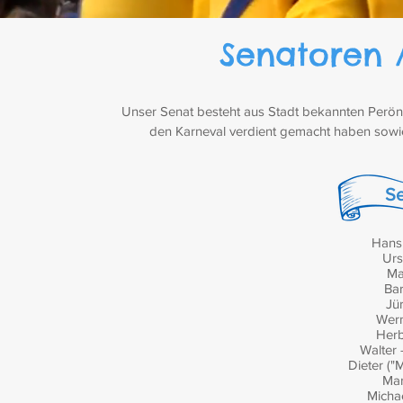
Senatoren 
Unser Senat besteht aus Stadt bekannten Perön
den Karneval verdient gemacht haben sowie
Se
Hans 
Urs
Ma
Bar
Jü
Wer
Herb
Walter 
Dieter ("
Mar
Michae