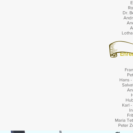
E
Ro
Dr. B
Andre
And
As
Lotha
Ehre
Fra
Pet
Hans - 
Salva
Ann
H
Hub
Karl 
In
Fri
Maria Tet
Peter Z