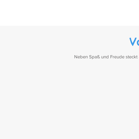
V
Neben Spaß und Freude steckt au