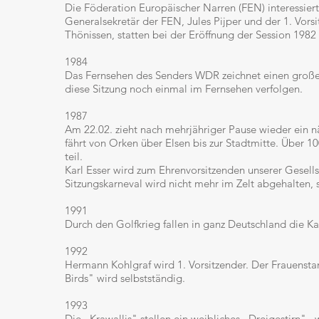
Die Föderation Europäischer Narren (FEN) interessiert
Generalsekretär der FEN, Jules Pijper und der 1. Vor
Thönissen, statten bei der Eröffnung der Session 1982
1984
Das Fernsehen des Senders WDR zeichnet einen großen
diese Sitzung noch einmal im Fernsehen verfolgen.
1987
Am 22.02. zieht nach mehrjähriger Pause wieder ein nä
fährt von Orken über Elsen bis zur Stadtmitte. Über 
teil.
Karl Esser wird zum Ehrenvorsitzenden unserer Gesells
Sitzungskarneval wird nicht mehr im Zelt abgehalten, s
1991
Durch den Golfkrieg fallen in ganz Deutschland die K
1992
Hermann Kohlgraf wird 1. Vorsitzender. Der Frauensta
Birds" wird selbstständig.
1993
Die ,,Krawallis" stellen ein weibliches ,,Dreigestirn